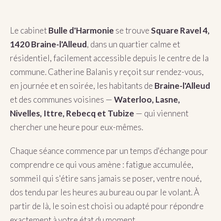
Le cabinet
Bulle d'Harmonie
se trouve
Square Ravel 4,
1420 Braine-l'Alleud
, dans un quartier calme et
résidentiel, facilement accessible depuis le centre de la
commune. Catherine Balanis y reçoit sur rendez-vous,
en journée et en soirée, les habitants de
Braine-l'Alleud
et des communes voisines —
Waterloo, Lasne,
Nivelles, Ittre, Rebecq et Tubize
— qui viennent
chercher une heure pour eux-mêmes.
Chaque séance commence par un temps d'échange pour
comprendre ce qui vous amène : fatigue accumulée,
sommeil qui s'étire sans jamais se poser, ventre noué,
dos tendu par les heures au bureau ou par le volant. À
partir de là, le soin est choisi ou adapté pour répondre
exactement à votre état du moment.